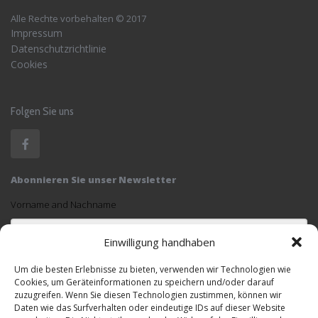
Alle Rechte vorbehalten © 2017
Impressum
Datenschutzrichtlinie
Cookies
Folgen Sie uns
Abonnieren Sie unser Newsletter
Vorname and Nachname
Einwilligung handhaben
Email
Um die besten Erlebnisse zu bieten, verwenden wir Technologien wie
Cookies, um Geräteinformationen zu speichern und/oder darauf
zuzugreifen. Wenn Sie diesen Technologien zustimmen, können wir
Daten wie das Surfverhalten oder eindeutige IDs auf dieser Website